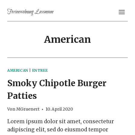
Zum
Ferienwohnung Lassmann
Inhalt
springen
American
AMERICAN
|
ENTREE
Smoky Chipotle Burger
Patties
Von
MGruenert
10. April 2020
Lorem ipsum dolor sit amet, consectetur
adipiscing elit, sed do eiusmod tempor